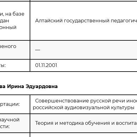
, на базе
здан
Алтайский государственный педагогич
ионный
ченого
—
ы:
01.11.2001
ва Ирина Эдуардовна
Совершенствование русской речи инос
ртации:
российской аудиовизуальной культуры
научной
Теория и методика обучения и воспита
сти: