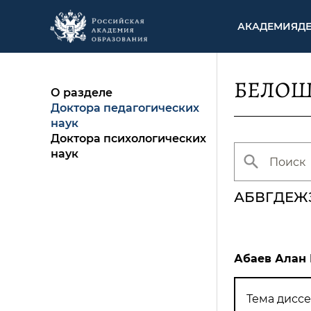
АКАДЕМИЯ
Д
БЕЛОШИ
О разделе
Доктора педагогических
наук
Доктора психологических
наук
А
Б
В
Г
Д
Е
Ж
Абаев Алан
Тема диссе