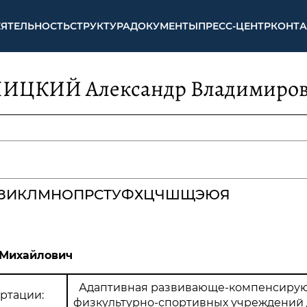
ЕЯТЕЛЬНОСТЬ
СТРУКТУРА
ДОКУМЕНТЫ
ПРЕСС-ЦЕНТР
КОНТ
ЦКИЙ Александр Владимиро
З
И
К
Л
М
Н
О
П
Р
С
Т
У
Ф
Х
Ц
Ч
Ш
Щ
Э
Ю
Я
 Михайлович
Адаптивная развивающе-компенсирую
ртации:
физкультурно-спортивных учреждений 