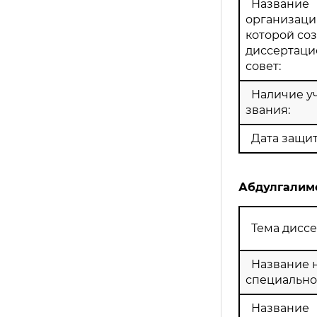
Название
организации
которой со
диссертац
совет:
Наличие у
звания:
Дата защит
Абдулгалим
Тема диссе
Название 
специально
Название