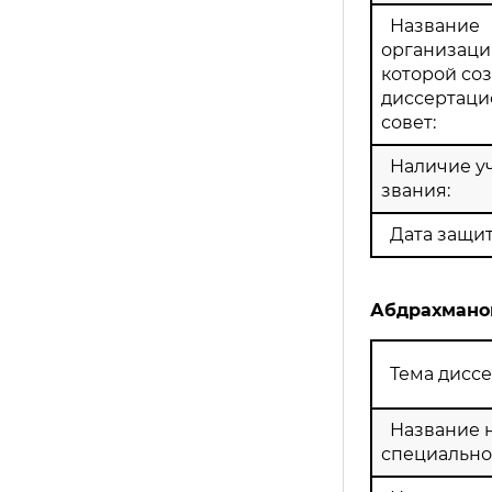
Название
организации
которой со
диссертац
совет:
Наличие у
звания:
Дата защит
Абдрахмано
Тема диссе
Название 
специально