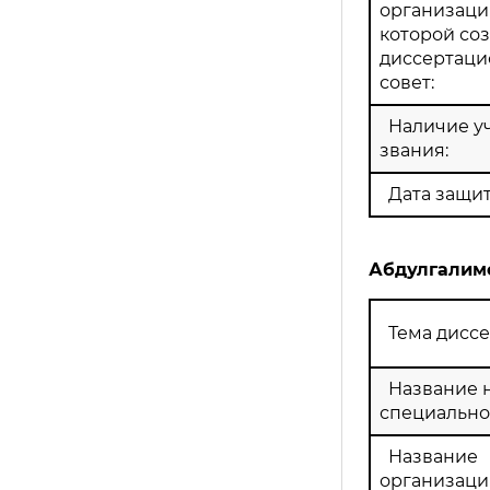
организации
которой со
диссертац
совет:
Наличие у
звания:
Дата защит
Абдулгалим
Тема диссе
Название 
специально
Название
организации