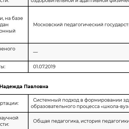
сти:
оздоровительной и адаптивной физиче
, на базе
здан
Московский педагогический государс
ионный
ченого
—
ы:
01.07.2019
 Надежда Павловна
Системный подход в формировании здо
ртации:
образовательного процесса «школа-вуз
научной
Общая педагогика, история педагогик
сти: