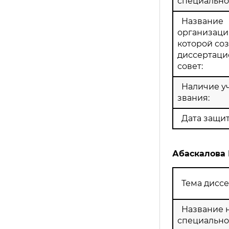
специально
Название
организации
которой со
диссертац
совет:
Наличие у
звания:
Дата защит
Абаскалова
Тема диссе
Название 
специально