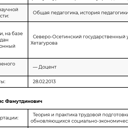
научной
Общая педагогика, история педагогик
сти:
, на базе
Северо-Осетинский государственный у
здан
Хетагурова
ионный
ченого
— Доцент
ы:
28.02.2013
ис Фамутдинович
Теория и практика трудовой подготовк
ртации:
обновляющихся социально-экономичес