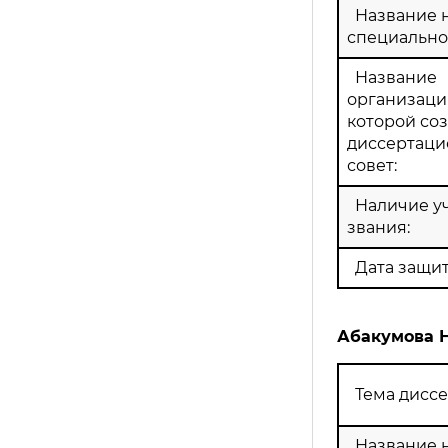
Название 
специально
Название
организации
которой со
диссертац
совет:
Наличие у
звания:
Дата защит
Абакумова 
Тема диссе
Название 