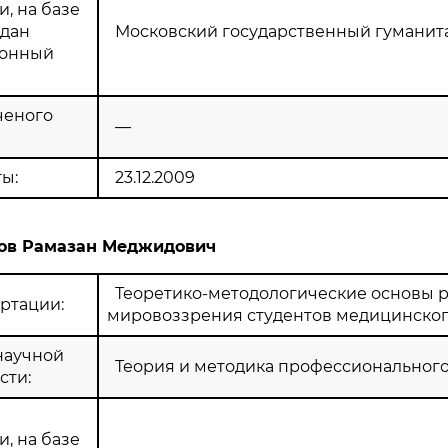
, на базе
здан
Московский государственный гуманит
ионный
ченого
—
ы:
23.12.2009
ов Рамазан Меджидович
Теоретико-методологические основы 
ртации:
мировоззрения студентов медицинског
научной
Теория и методика профессиональног
сти:
, на базе