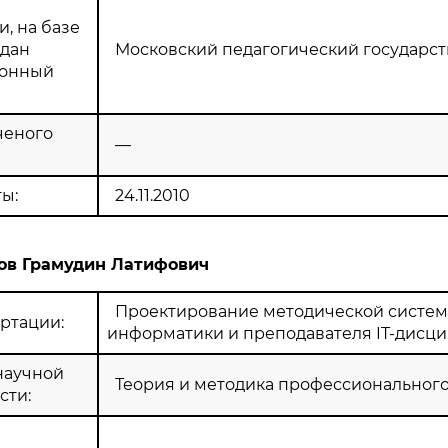
, на базе
здан
Московский педагогический государс
ионный
ченого
—
ы:
24.11.2010
ов Грамудин Латифович
Проектирование методической систем
ртации:
информатики и преподавателя IT-дисц
научной
Теория и методика профессиональног
сти: