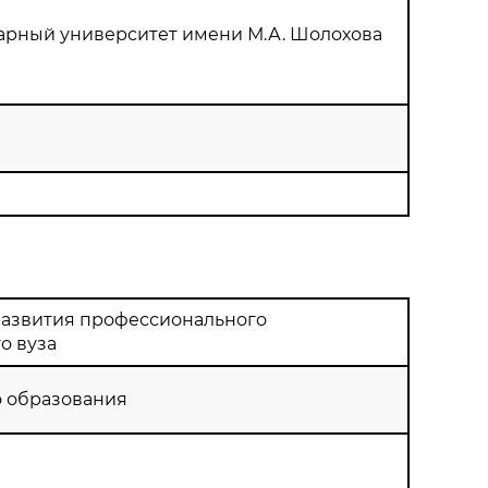
арный университет имени М.А. Шолохова
развития профессионального
о вуза
о образования