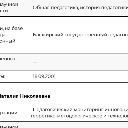
научной
Общая педагогика, история педагогик
сти:
, на базе
здан
Башкирский государственный педагог
ионный
ченого
—
ы:
18.09.2001
Наталия Николаевна
Педагогический мониторинг инноваци
ртации:
теоретико-методологическое и техноло
научной