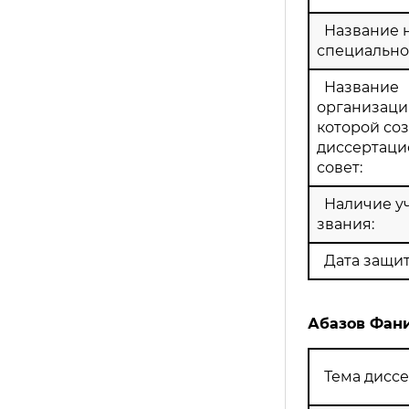
Название 
специально
Название
организации
которой со
диссертац
совет:
Наличие у
звания:
Дата защит
Абазов Фан
Тема диссе