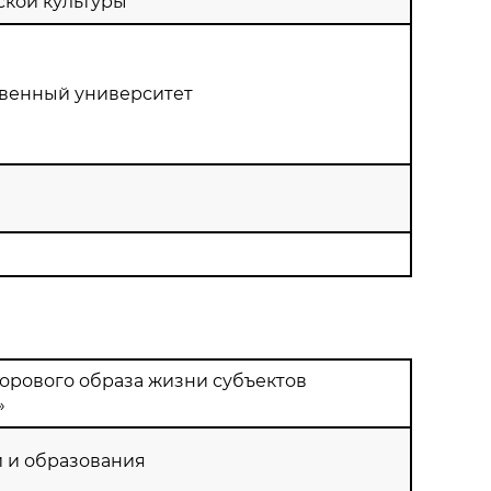
ской культуры
твенный университет
рового образа жизни субъектов
»
и и образования