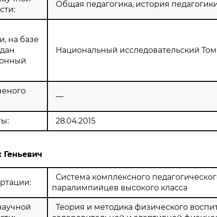
Общая педагогика, история педагогик
сти:
, на базе
здан
Национальный исследовательский Том
ионный
ченого
—
ы:
28.04.2015
 Геньевич
Система комплексного педагогического
ртации:
паралимпийцев высокого класса
научной
Теория и методика физического воспит