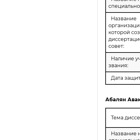
специально
Название
организации
которой со
диссертац
совет:
Наличие у
звания:
Дата защит
Абалян Авак
Тема диссе
Название 