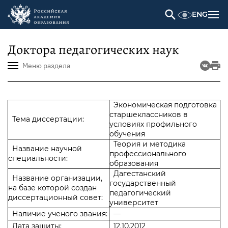
ENG
Доктора педагогических наук
Меню раздела
Экономическая подготовка
старшеклассников в
Тема диссертации:
условиях профильного
обучения
Теория и методика
Название научной
профессионального
специальности:
образования
Дагестанский
Название организации,
государственный
на базе которой создан
педагогический
диссертационный совет:
университет
Наличие ученого звания:
—
Дата защиты:
12.10.2012